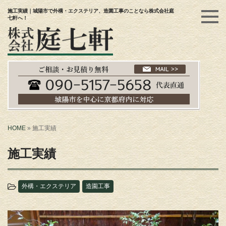
施工実績｜城陽市で外構・エクステリア、造園工事のことなら株式会社庭
七軒へ！
HOME
»
施工実績
施工実績
外構・エクステリア
造園工事